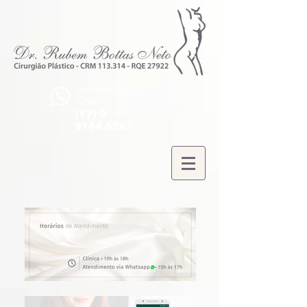
Atendimento
Online
(17) 9
9144.6267