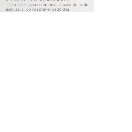
- Não fazer uso de remédios à base de ácido
acetilsalicílico nos primeiros 20 dias
Contato
Georgina Business Park
Avenida Benedito Rodrigues Lisboa, 2675 -
Edificio Milan Sala 111B
Jardim Vivendas - CEP
15090-370
São José do Rio Preto/SP
3363.6380
|
9 9144.6267
(17)
(17)
Horário de Atendimento:
Clínica: 10h às 18h | Whatsapp: 10h às 17h
Links Úteis
CRM - SP
Anvisa
Associação Médica Brasileira
Associação Paulista de Medicina
Sociedade Brasileira de Cirurgia Plástica