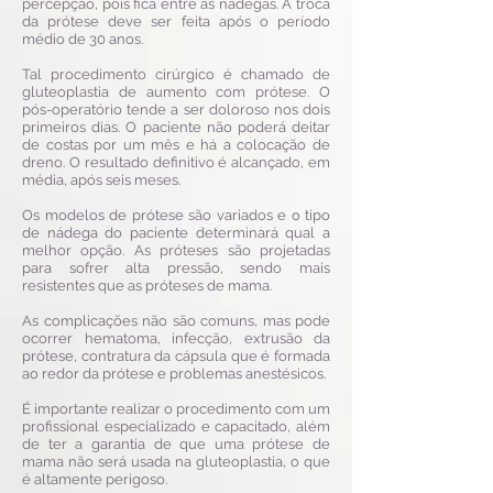
percepção, pois fica entre as nádegas. A troca
da prótese deve ser feita após o período
médio de 30 anos.
Tal procedimento cirúrgico é chamado de
gluteoplastia de aumento com prótese. O
pós-operatório tende a ser doloroso nos dois
primeiros dias. O paciente não poderá deitar
de costas por um mês e há a colocação de
dreno. O resultado definitivo é alcançado, em
média, após seis meses.
Os modelos de prótese são variados e o tipo
de nádega do paciente determinará qual a
melhor opção. As próteses são projetadas
para sofrer alta pressão, sendo mais
resistentes que as próteses de mama.
As complicações não são comuns, mas pode
ocorrer hematoma, infecção, extrusão da
prótese, contratura da cápsula que é formada
ao redor da prótese e problemas anestésicos.
É importante realizar o procedimento com um
profissional especializado e capacitado, além
de ter a garantia de que uma prótese de
mama não será usada na gluteoplastia, o que
é altamente perigoso.